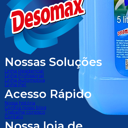
Nossas Soluções
Linha Residencial
Linha Profissional
Linha Automotiva
Linha Pet
Acesso Rápido
Nossa história
Confira nosso blog
Trabalhe conosco
Contato
Nossa loja de